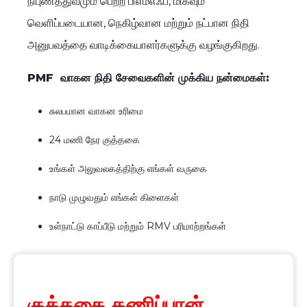
நிபுணத்துவமும்
பெற்ற
பிஎம்எஃப்
,
மிகவும்
வெளிப்படையான
,
நெகிழ்வான
மற்றும்
நட்பான
நிதி
அனுபவத்தை
வாடிக்கையாளர்களுக்கு
வழங்குகிறது
.
PMF வாகன நிதி சேவைகளின் முக்கிய நன்மைகள்:
சுலபமான
வாகன
உரிமை
24
மணி
நேர
குத்தகை
உங்கள்
அலுவலகத்திற்கு
எங்கள்
வருகை
நாடு
முழுவதும்
எங்கள்
கிளைகள்
உள்நாட்டு
காப்பீடு
மற்றும்
RMV
பரிமாற்றங்கள்
குத்தகை கணிப்பான்