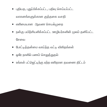
புதியத
,
புதுப்பிக்கப்பட்ட
,
பதிவு
செய்யப்பட்ட
வாகனங்களுக்கான
குத்தகை
வசதி
எளிமையான
ஆவண
செயல்முறை
நன்கு
பயிற்சியளிக்கப்பட்ட
ஊழியர்களின்
மூலம்
தனிப்பட்ட
சேவை
போட்டித்தன்மை
வாய்ந்த
வட்டி
விகிதங்கள்
ஒரே
நாளில்
பணம்
செலுத்துதல்
உங்கள்
பட்ஜெட்டிற்கு
ஏற்ற
எளிதான
தவணை
திட்டம்