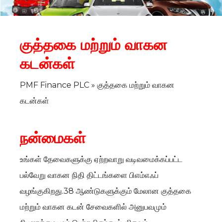
குத்தகை மற்றும் வாகன
கடன்கள்
PMF Finance PLC »
குத்தகை
மற்றும்
வாகன
கடன்கள்
நன்மைகள்
உங்கள்
தேவைகளுக்கு
ஏற்றவாறு
வடிவமைக்கப்பட்ட
பல்வேறு
வாகன
நிதி
திட்டங்களை
பிஎம்எஃப்
வழங்குகிறது
.38
ஆண்டுகளுக்கும்
மேலான
குத்தகை
மற்றும்
வாகன
கடன்
சேவைகளில்
அனுபவமும்