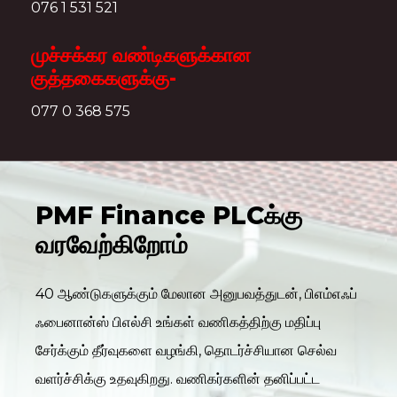
076 1 531 521
முச்சக்கர வண்டிகளுக்கான
குத்தகைகளுக்கு-
077 0 368 575
PMF Finance PLCக்கு
வரவேற்கிறோம்
40 ஆண்டுகளுக்கும் மேலான அனுபவத்துடன், பிஎம்எஃப்
ஃபைனான்ஸ் பிஎல்சி உங்கள் வணிகத்திற்கு மதிப்பு
சேர்க்கும் தீர்வுகளை வழங்கி, தொடர்ச்சியான செல்வ
வளர்ச்சிக்கு உதவுகிறது. வணிகர்களின் தனிப்பட்ட