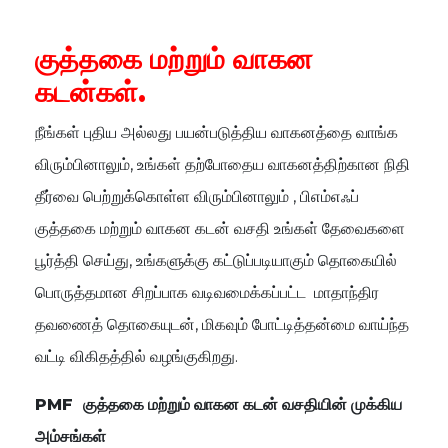
குத்தகை மற்றும் வாகன
கடன்கள்.
நீங்கள்
புதிய
அல்லது
பயன்படுத்திய
வாகனத்தை
வாங்க
விரும்பினாலும்
,
உங்கள்
தற்போதைய
வாகனத்திற்கான
நிதி
தீர்வை
பெற்றுக்கொள்ள
விரும்பினாலும்
,
பிஎம்எஃப்
குத்தகை
மற்றும்
வாகன
கடன்
வசதி
உங்கள்
தேவைகளை
பூர்த்தி
செய்து
,
உங்களுக்கு
கட்டுப்படியாகும்
தொகையில்
பொருத்தமான
சிறப்பாக
வடிவமைக்கப்பட்ட
மாதாந்திர
தவணைத்
தொகையுடன்
,
மிகவும்
போட்டித்தன்மை
வாய்ந்த
வட்டி
விகிதத்தில்
வழங்குகிறது
.
PMF
குத்தகை
மற்றும்
வாகன
கடன்
வசதியின்
முக்கிய
அம்சங்கள்